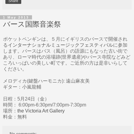
Share
1 May 2013
バース国際音楽祭
ポケットペンギンは、５月にイギリスのバースで開催され
る
インターナショナルミュージックフェスティバル
に参加
します。バースはバス（風呂）の語源にもなった古い街で
あり、ローマ時代の浴場跡(世界遺産)やバース寺院などみど
ころいっぱいの美しい町です。ご近所の方は是非いらして
ください。
メロディカ(鍵盤ハーモニカ): 遠山麻友美
ギター：小嵐龍輔
日程：5月24日（金）
時間： 6:00pm-6:30pm/7:00pm-7:30pm
場所：
the Victoria Art Gallery
料金：無料
No comments: