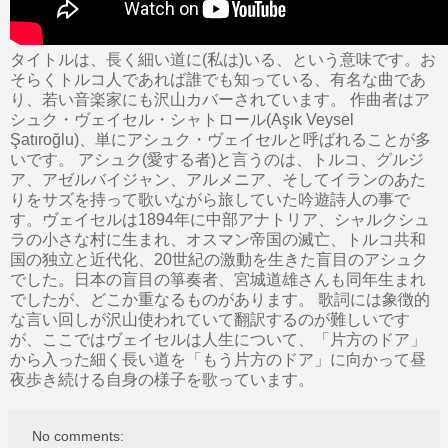
タイトルは、長く細い道に(私は)いる、という意味です。お
そらくトルコ人であれば誰でも知っている、有名な曲であ
り、若い音楽家にも沢山カバーされています。 作曲者はア
シュク・ヴェイセル・シャトロール(Aşık Veysel
Şatıroğlu)、単にアシュク・ヴェイセルと呼ばれることが多
いです。 アシュク(愛する者)と言うのは、トルコ、グルジ
ア、アゼルバイジャン、アルメニア、そしてイランのあた
りをサズを持って歌いながら旅していた吟遊詩人の事で
す。ヴェイセルは1894年に中部アナトリア、シャルクシュ
ラの小さな村に生まれ、オスマン帝国の滅亡、トルコ共和
国の独立と近代化、20世紀の激動を生きた盲目のアシュク
でした。日本の盲目の箏奏者、宮城道雄さんも同年生まれ
でしたが、どこか重なるものがあります。 歌詞には象徴的
な言い回しが沢山使われていて翻訳するのが難しいです
が、ここではヴェイセルは人生について、「片方のドア」
から入った細く長い道を「もう片方のドア」に向かって昼
夜歩き続ける自身の様子を歌っています。
No comments: