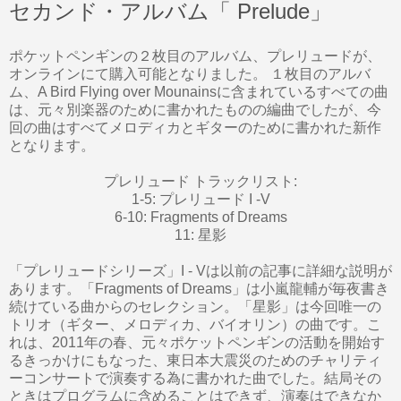
セカンド・アルバム「 Prelude」
ポケットペンギンの２枚目のアルバム、プレリュードが、
オンラインにて購入可能となりました。 １枚目のアルバ
ム、A Bird Flying over Mounainsに含まれているすべての曲
は、元々別楽器のために書かれたものの編曲でしたが、今
回の曲はすべてメロディカとギターのために書かれた新作
となります。
プレリュード トラックリスト:
1-5: プレリュード I -V
6-10: Fragments of Dreams
11: 星影
「プレリュードシリーズ」I - Vは以前の記事に詳細な説明が
あります。「Fragments of Dreams」は小嵐龍輔が毎夜書き
続けている曲からのセレクション。「星影」は今回唯一の
トリオ（ギター、メロディカ、バイオリン）の曲です。こ
れは、2011年の春、元々ポケットペンギンの活動を開始す
るきっかけにもなった、東日本大震災のためのチャリティ
ーコンサートで演奏する為に書かれた曲でした。結局その
ときはプログラムに含めることはできず、演奏はできなか