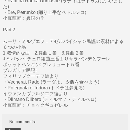
・Radi na Radka Dumashe (ラディはラトゥカにいいまし
た)
・Bre, Petrunko (踊り上手なペトルンコ)
小嵐龍輔：異国の丘
Part 2
ムーサ・ミルゾエフ：アゼルバイジャン民謡の素材による
６つの小品
1.叙情的な曲 2.舞曲１番 3.舞曲２番
J.S.バッハ: チェロ組曲三番よりサラバンデとブーレ
ポケットペンギン: プレリュード５番
ブルガリア民謡:
フィリップクーテフ編より
・Vecherai, Rado (ラーダよ、夕飯を食べよう)
・Polegnala e Todora (トドラは夢見る)
イヴァンカヴァルジエフ編より
・Dilmano Dilbero (ディルマノ・ディルベロ)
小嵐龍輔：チョックギュゼレル
No comments: