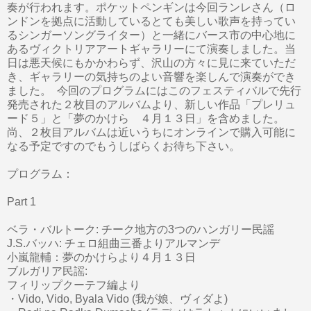
奏が行われます。ポケットペンギンは今回ランレさん（ロ
ンドンを拠点に活動しているとても美しい歌声を持ってい
るシンガーソングライター）と一緒にバース市の中心地に
あるヴィクトリアアートギャラリーにて演奏しました。当
日は悪天候にもかかわらず、沢山の方々に見に来ていただ
き、ギャラリーの気持ちのよい音響を楽しんで演奏ができ
ました。 今回のプログラムにはこのフェスティバルで先行
発売された２枚目のアルバムより、新しい作品「プレリュ
ード５」と「夢のかけら ４月１３日」を含めました。
尚、２枚目アルバムは近いうちにオンラインで購入可能に
なる予定ですのでもうしばらくお待ち下さい。
プログラム：
Part 1
ベラ・バルトーク: チーク地方の3つのハンガリー民謡
J.S.バッハ: チェロ組曲三番よりアルマンデ
小嵐龍輔：夢のかけらより４月１３日
ブルガリア民謡:
フィリップクーテフ編より
・Vido, Vido, Byala Vido (我が娘、ヴィダよ)