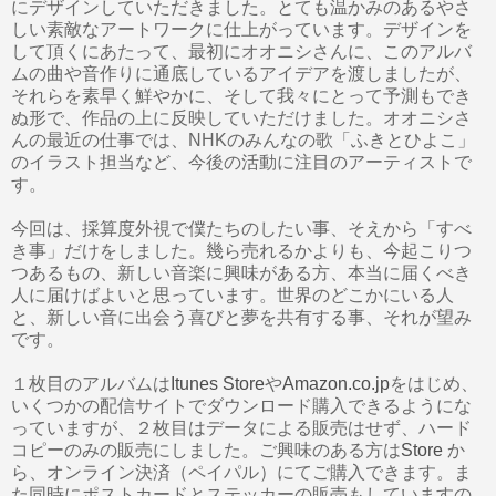
にデザインしていただきました。とても温かみのあるやさ
しい素敵なアートワークに仕上がっています。デザインを
して頂くにあたって、最初にオオニシさんに、このアルバ
ムの曲や音作りに通底しているアイデアを渡しましたが、
それらを素早く鮮やかに、そして我々にとって予測もでき
ぬ形で、作品の上に反映していただけました。オオニシさ
んの最近の仕事では、NHKのみんなの歌「ふきとひよこ」
のイラスト担当など、今後の活動に注目のアーティストで
す。
今回は、採算度外視で僕たちのしたい事、そえから「すべ
き事」だけをしました。幾ら売れるかよりも、今起こりつ
つあるもの、新しい音楽に興味がある方、本当に届くべき
人に届けばよいと思っています。世界のどこかにいる人
と、新しい音に出会う喜びと夢を共有する事、それが望み
です。
１枚目のアルバムは
Itunes Store
や
Amazon.co.jp
をはじめ、
いくつかの配信サイトでダウンロード購入できるようにな
っていますが、２枚目はデータによる販売はせず、ハード
コピーのみの販売にしました。ご興味のある方は
Store
か
ら、オンライン決済（ペイパル）にてご購入できます。ま
た同時にポストカードとステッカーの販売もしていますの