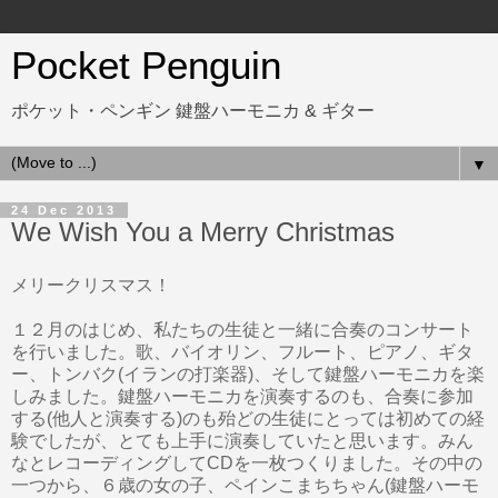
Pocket Penguin
ポケット・ペンギン 鍵盤ハーモニカ & ギター
▼
24 Dec 2013
We Wish You a Merry Christmas
メリークリスマス！
１２月のはじめ、私たちの生徒と一緒に合奏のコンサート
を行いました。歌、バイオリン、フルート、ピアノ、ギタ
ー、トンバク(イランの打楽器)、そして鍵盤ハーモニカを楽
しみました。鍵盤ハーモニカを演奏するのも、合奏に参加
する(他人と演奏する)のも殆どの生徒にとっては初めての経
験でしたが、とても上手に演奏していたと思います。みん
なとレコーディングしてCDを一枚つくりました。その中の
一つから、６歳の女の子、ペインこまちちゃん(鍵盤ハーモ