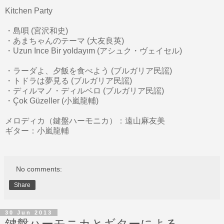
Kitchen Party
・島唄 (宮沢和史)
・あまちゃんのテーマ (大友良英)
・Uzun Ince Bir yoldayım (アシュク・ヴェイセル)
・ラーダよ、夕飯を食べよう (ブルガリア民謡)
・トドラは夢見る (ブルガリア民謡)
・ディルマノ・ディルベロ (ブルガリア民謡)
・Çok Güzeller (小嵐龍輔)
メロディカ（鍵盤ハーモニカ）：遠山麻友美
ギター：小嵐龍輔
No comments:
Share
30 Jun 2013
鍵盤ハーモニカとギターによる