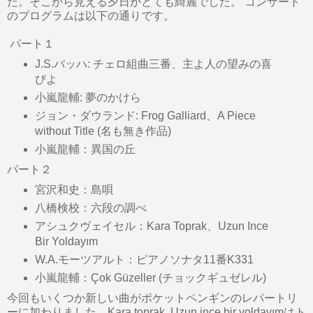
た。そこから見える夕日がとても綺麗でした。 コンサート
のプログラムは以下の通りです。
パート１
J.S.バッハ: チェロ組曲三番、主よ人の望みの喜
びよ
小嵐龍輔: 夢のかけら
ジョン・ダウランド: Frog Galliard、A Piece
without Title (名も無き作品)
小嵐龍輔：異国の丘
パート２
宮沢和史：島唄
八橋検校：六段の調べ
アシュクヴェイセル：Kara Toprak、Uzun Ince
Bir Yoldayım
W.A.モーツアルト：ピアノソナタ11番K331
小嵐龍輔：Çok Güzeller (チョックギュゼレル)
今回もいくつか新しい曲がポケットペンギンのレパートリ
ーに加わりました。Kara toprak, Uzun ince bir yoldayımはト