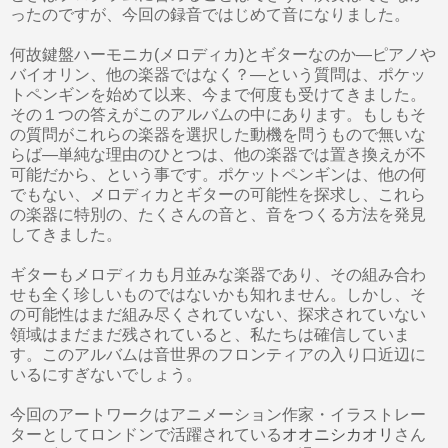
ったのですが、今回の録音ではじめて音になりました。
何故鍵盤ハーモニカ(メロディカ)とギターなのか—ピアノや
バイオリン、他の楽器ではなく？—という質問は、ポケッ
トペンギンを始めて以来、今まで何度も受けてきました。
その１つの答えがこのアルバムの中にあります。もしもそ
の質問がこれらの楽器を選択した動機を問うもので無いな
らば—単純な理由のひとつは、他の楽器では置き換えが不
可能だから、という事です。ポケットペンギンは、他の何
でもない、メロディカとギターの可能性を探求し、これら
の楽器に特別の、たくさんの音と、音をつくる方法を発見
してきました。
ギターもメロディカも月並みな楽器であり、その組み合わ
せも全く珍しいものではないかも知れません。しかし、そ
の可能性はまだ組み尽くされていない、探求されていない
領域はまだまだ残されていると、私たちは確信していま
す。このアルバムは音世界のフロンティアの入り口近辺に
いるにすぎないでしょう。
今回のアートワークはアニメーション作家・イラストレー
ターとしてロンドンで活躍されている
オオニシカオリ
さん