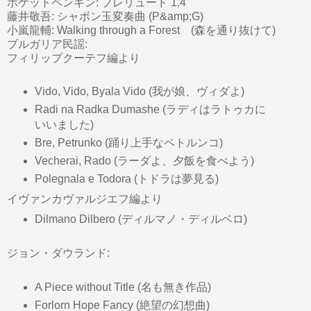
ポケットペンギン: プレリュード 1,4
藤井敬吾: シャボン玉変奏曲 (P&amp;G)
小嵐龍輔: Walking through a Forest (森を通り抜けて)
ブルガリア民謡:
フィリップクーテフ編より
Vido, Vido, Byala Vido (我が娘、ヴィダよ)
Radi na Radka Dumashe (ラディはラトゥカに
いいました)
Bre, Petrunko (踊り上手なペトルンコ)
Vecherai, Rado (ラーダよ、夕飯を食べよう)
Polegnala e Todora (トドラは夢見る)
イヴァンカヴァルジエフ編より
Dilmano Dilbero (ディルマノ・ディルベロ)
ジョン・ダウランド:
A Piece without Title (名も無き作品)
Forlorn Hope Fancy (絶望の幻想曲)