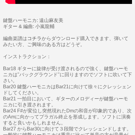
鍵盤ハーモニカ: 遠山麻友美
ギター & 編曲: 小嵐龍輔
編曲楽譜は
コチラ
からダウンロード購入できます、弾いて
みたい方、ご興味のある方はどうぞ。
インストラクション：
Bar18 ギターに旋律が受け渡されるので強く、鍵盤ハーモ
ニカは"バックグラウンド"に回りますのでソフトに吹いて下
さい。
Bar20 鍵盤ハーモニカはBar21に向けて徐々にクレッシェン
ドしてください。
Bar21 一拍目において、ギターのメロディーが鍵盤ハーモ
ニカに引き渡されます。
Bar24 F#が変位し突然現れたDmの和音が印象的であり、次
のAmに向かってプラガル終止を形成します。ソフトに演奏
すると良いかもしれません。
Bar27 からBar30に向けて３段階でクレッシェンドします。
一般的に鍵盤ハーモニカは重音に比べて単音の方が音量が