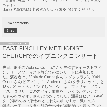
出ます。
Bar27の単旋律は出過ぎないよう気をつけてください。
No comments:
Share
11 Sept 2013
EAST FINCHLEY METHODIST
CHURCHでのイブニングコンサート
先日、歌手のViola da Cunhaさんが主催するイーストフィ
ンチリーメソディスト教会でのコンサートに参加しまし
た。演奏者は、Viola da Cunhaさん(メゾソプラノ)、Yuki
Osedoさん(ピアノ）、Jill Andersonさん(クラリネット)、と
我々ポケットペンギンでした。今回は、ファリャ、グラナ
ドス、ロドリーゴのスペイン歌曲を、いくつかアレンジし
たものをヴィオラさんと演奏しました。通常はピアノ(やギ
ター)伴奏のみで歌われるこれらの曲ですが、沢山の方に、
鍵盤ハーモニカを含む組み合わせが興味深いと言っていた