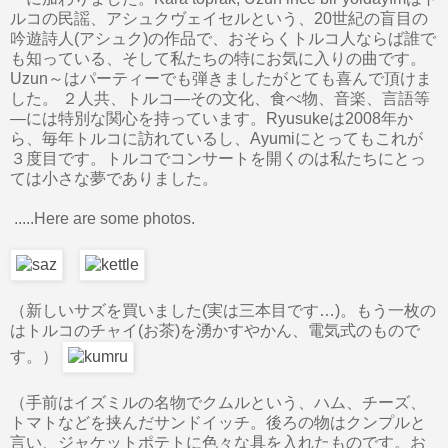
ルコの民謡、アシュクヴェイセルという、20世紀の盲目の
吟遊詩人(アシュク)の作品で、おそらくトルコ人ならば誰で
も知っている、そして私たちの特にお気に入りの曲です。
Uzun～はパーティーでも弾きましたがとても喜んで頂けま
した。 ２人共、トルコ—その文化、食べ物、音楽、言語等
—には特別な関心を持っています。Ryusukeは2008年か
ら、毎年トルコに訪れているし、Ayumiにとってもこれが
３度目です。トルコでコンサートを開くのは私たちにとっ
ては小さな夢でありました。
.....Here are some photos.
（新しいサズを買いました(実は三本目です…)。もう一枚の
はトルコのチャイ(お茶)を湧かすやかん、電気式のもので
す。）
（手前はイズミルの名物でクムルという、ハム、チーズ、
トマトなどを挟んだサンドイッチ。後ろの物はクンプルと
言い、ジャケットポテトに色々な具を入れたものです。お