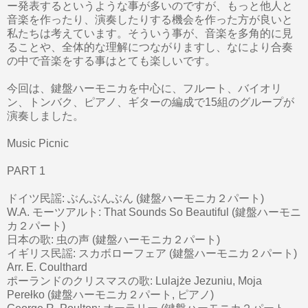
ー発表するというような事が多いのですが、もっと他人と
音楽を作ったり、演奏したりする機会を作った方が良いと
私たちは考えています。そういう事が、音楽を多角的に見
ることや、全体的な理解につながりますし、なにより合奏
の中で音楽をする事はとても楽しいです。
今回は、鍵盤ハーモニカを中心に、フルート、バイオリ
ン、トンバク、ピアノ、ギターの編成で15組のグループが
演奏しました。
Music Picnic
PART 1
ドイツ民謡: ぶんぶんぶん (鍵盤ハーモニカ２パート)
W.A. モーツアルト: That Sounds So Beautiful (鍵盤ハーモニ
カ２パート)
日本の歌: 虫の声 (鍵盤ハーモニカ２パート)
イギリス民謡: スカボローフェア (鍵盤ハーモニカ２パート)
Arr. E. Coulthard
ポーランドのクリスマスの歌: Lulajże Jezuniu, Moja
Perełko (鍵盤ハーモニカ２パート, ピアノ)